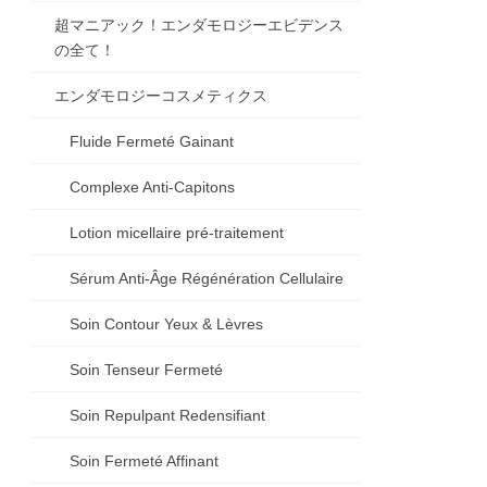
超マニアック！エンダモロジーエビデンス
の全て！
エンダモロジーコスメティクス
Fluide Fermeté Gainant
Complexe Anti-Capitons
Lotion micellaire pré-traitement
Sérum Anti-Âge Régénération Cellulaire
Soin Contour Yeux & Lèvres
Soin Tenseur Fermeté
Soin Repulpant Redensifiant
Soin Fermeté Affinant