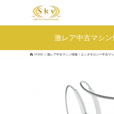
コ
ナ
ン
ビ
テ
ゲ
ン
ー
ツ
シ
へ
ョ
激レア中古マシン
ス
ン
キ
に
ッ
移
HOME
激レア中古マシン情報！エンダモロジー中古マ
プ
動