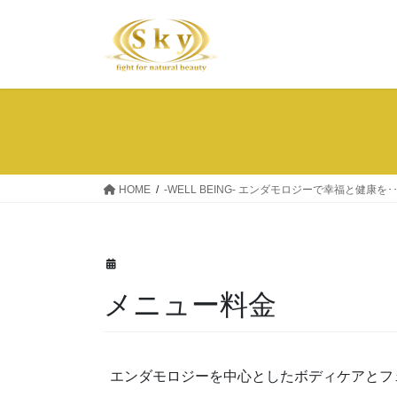
コ
ナ
ン
ビ
テ
ゲ
ン
ー
ツ
シ
へ
ョ
ス
ン
キ
に
ッ
移
HOME
-WELL BEING- エンダモロジーで幸福と健康を･･
プ
動
メニュー料金
エンダモロジーを中心としたボディケアとフ